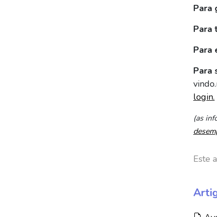
Para 
Para 
Para 
Para 
vindo
login.
(as in
desem
Este a
Arti
Arti