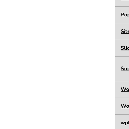
Pop
Sit
Sli
Soc
Wo
Wo
wp