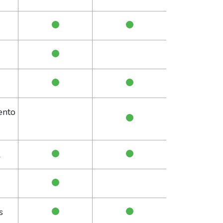
ento
l
s