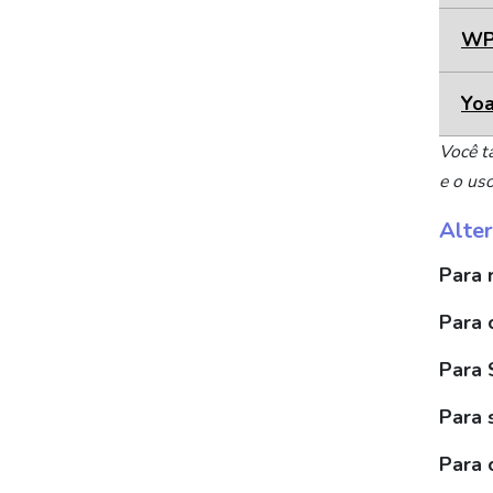
WP
Yo
Você t
e o us
Alter
Para 
Para 
Para 
Para s
Para 