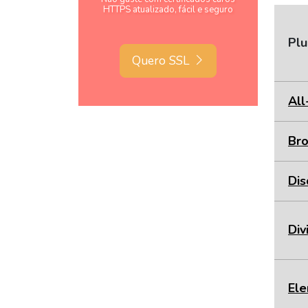
HTTPS atualizado, fácil e seguro
Plu
Quero SSL
All
Bro
Dis
Div
El