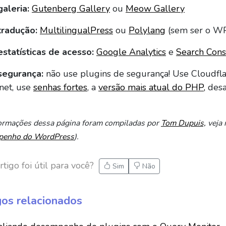
galeria:
Gutenberg Gallery
ou
Meow Gallery
tradução:
MultilingualPress
ou
Polylang
(sem ser o W
estatísticas de acesso:
Google Analytics
e
Search Cons
segurança:
não use plugins de segurança! Use Cloudfla
.net, use
senhas fortes
, a
versão mais atual do PHP,
desa
formações dessa página foram compiladas por
Tom Dupuis,
veja 
penho do WordPress
).
rtigo foi útil para você?
Sim
Não
gos relacionados
go: