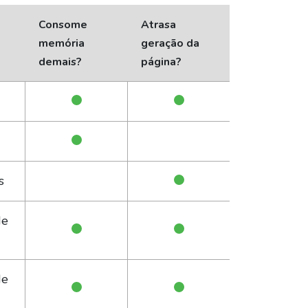
Consome
Atrasa
memória
geração da
demais?
página?
s
de
de