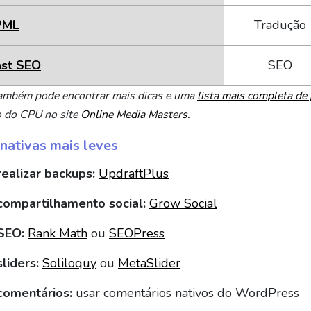
ML
Tradução
ast SEO
SEO
ambém pode encontrar mais dicas e uma
lista mais completa de
o do CPU no site
Online Media Masters.
nativas mais leves
realizar backups:
UpdraftPlus
compartilhamento social:
Grow Social
SEO:
Rank Math
ou
SEOPress
liders:
Soliloquy
ou
MetaSlider
comentários:
usar comentários nativos do WordPress