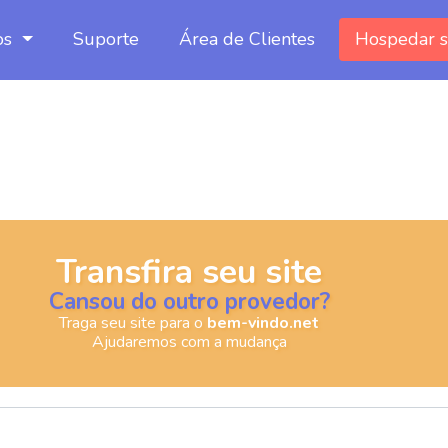
os
Suporte
Área de Clientes
Hospedar s
Transfira seu site
Cansou do outro provedor?
Traga seu site para o
bem-vindo.net
Ajudaremos com a mudança