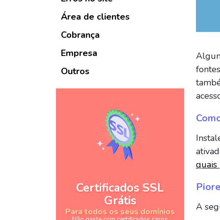
Área de clientes
Cobrança
Empresa
Algun
fonte
Outros
també
acesso
Como 
Insta
ativa
quais 
Certificados SSL
Pior
Grátis
A seg
Para todos os seus domínios
Não gaste com certificados caros