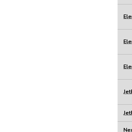
El
Ele
Ele
Jet
Jet
Ne