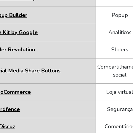
up Builder
Popup
e Kit by Google
Analíticos
der Revolution
Sliders
Compartilham
ial Media Share Buttons
social
oCommerce
Loja virtua
rdfence
Segurança
Discuz
Comentário