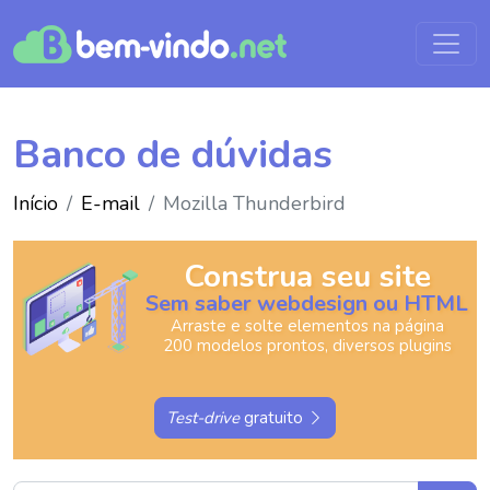
Banco de dúvidas
Início
E-mail
Mozilla Thunderbird
Construa seu site
Sem saber webdesign ou HTML
Arraste e solte elementos na página
200 modelos prontos, diversos plugins
Test-drive
gratuito