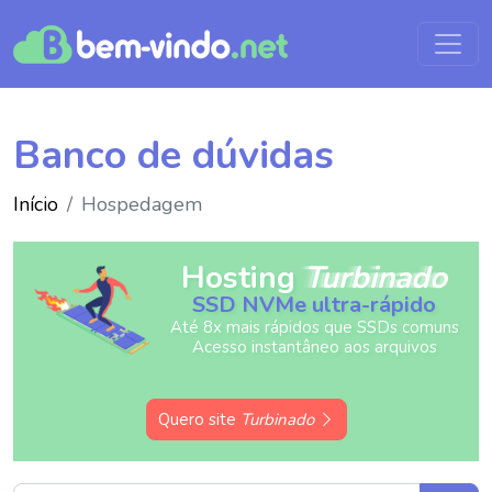
Banco de dúvidas
Início
Hospedagem
Hosting
Turbinado
SSD NVMe ultra-rápido
Até 8x mais rápidos que SSDs comuns
Acesso instantâneo aos arquivos
Quero site
Turbinado