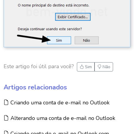
Este artigo foi útil para você?
Sim
Não
Artigos relacionados
Artigo:
Criando uma conta de e-mail no Outlook
Artigo:
Alterando uma conta de e-mail no Outlook
Artigo:
Criando conta de e-mail no Outlook com