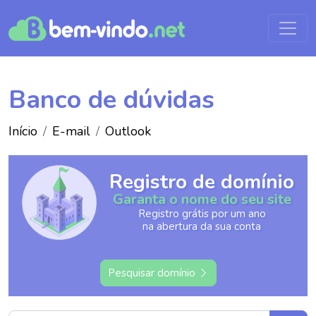
Banco de dúvidas
Início
E-mail
Outlook
Registro de domínio
Garanta o nome do seu site
Registro grátis por um ano
na abertura da sua conta
Pesquisar domínio