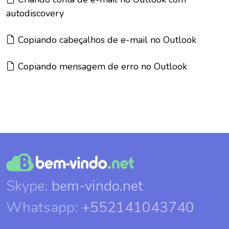
autodiscovery
Artigo:
Copiando cabeçalhos de e-mail no Outlook
Artigo:
Copiando mensagem de erro no Outlook
Skype:
bem-vindo.net
Whatsapp:
+552141043740