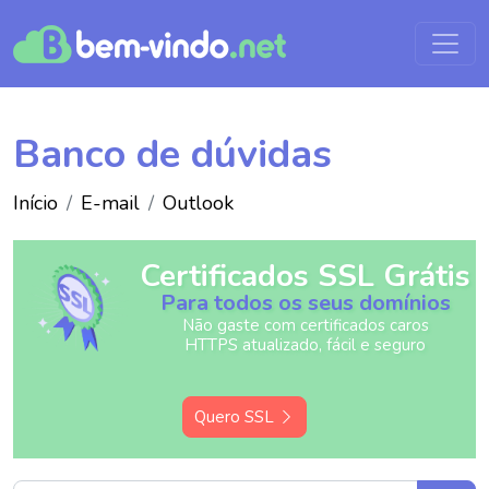
Banco de dúvidas
Início
E-mail
Outlook
Certificados SSL Grátis
Para todos os seus domínios
Não gaste com certificados caros
HTTPS atualizado, fácil e seguro
Quero SSL