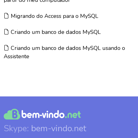
partir do meu computador
Artigo:
Migrando do Access para o MySQL
Artigo:
Criando um banco de dados MySQL
Artigo:
Criando um banco de dados MySQL usando o
Assistente
Skype:
bem-vindo.net