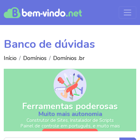
Banco de dúvidas
Início
Domínios
Domínios .br
Ferramentas poderosas
Muito mais autonomia
Construtor de Sites, Instalador de Scripts
Painel de controle em português, e muito mais
Empodere-se agora