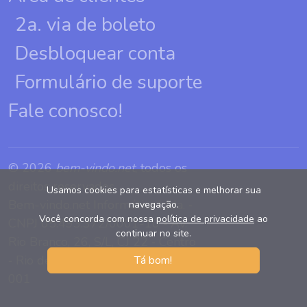
2a. via de boleto
Desbloquear conta
Formulário de suporte
Fale conosco!
© 2026
bem-vindo.net
, todos os
direitos reservados.
Usamos cookies para estatísticas e melhorar sua
Bem-vindo.net Informática Ltda. ‐
navegação.
Você concorda com nossa
política de privacidade
ao
CNPJ 05.493.372/0001-10 ‐ Av.
continuar no site.
Rio Branco, 26, S/L, CJ 22 ‐ Centro
‐ Rio de Janeiro, RJ CEP 20090-
Tá bom!
001