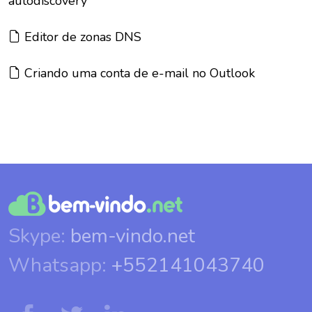
autodiscovery
Artigo:
Editor de zonas DNS
Artigo:
Criando uma conta de e-mail no Outlook
Skype:
bem-vindo.net
Whatsapp:
+552141043740