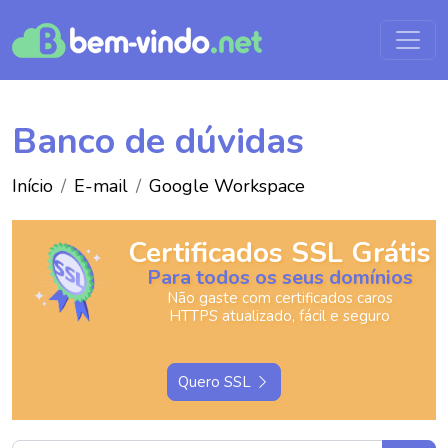
Banco de dúvidas
Início
E-mail
Google Workspace
Certificados SSL Grátis
Para todos os seus domínios
Não gaste com certificados caros
HTTPS atualizado, fácil e seguro
Quero SSL