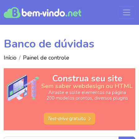
Banco de dúvidas
Início
Painel de controle
Construa seu site
Sem saber webdesign ou HTML
Arraste e solte elementos na página
200 modelos prontos, diversos plugins
Test-drive
gratuito