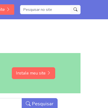
ite
Instale meu site
Pesquisar