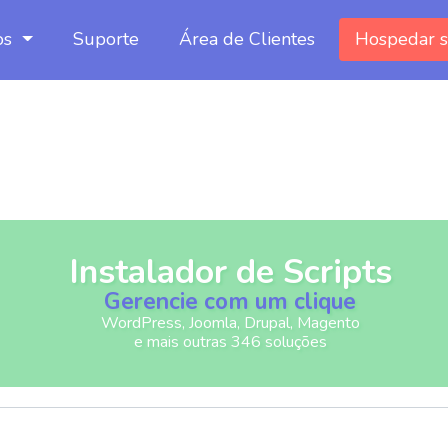
os
Suporte
Área de Clientes
Hospedar s
Instalador de Scripts
Gerencie com um clique
WordPress, Joomla, Drupal, Magento
e mais outras 346 soluções