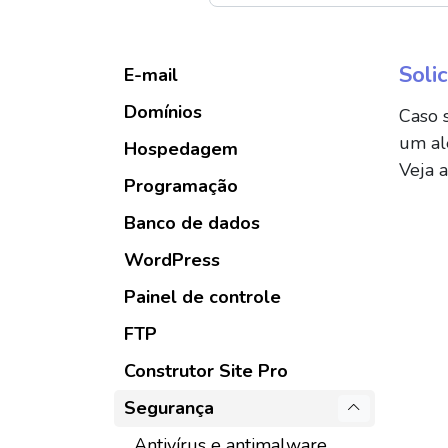
Soli
E-mail
Domínios
Caso s
um al
Hospedagem
Veja 
Programação
Banco de dados
WordPress
Painel de controle
FTP
Construtor Site Pro
Segurança
Antivírus e antimalware