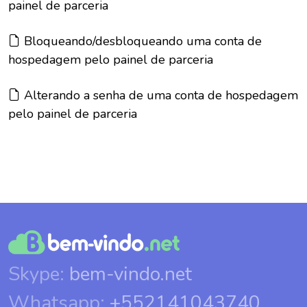
painel de parceria
Artigo:
Bloqueando/desbloqueando uma conta de
hospedagem pelo painel de parceria
Artigo:
Alterando a senha de uma conta de hospedagem
pelo painel de parceria
Skype:
bem-vindo.net
Whatsapp:
+552141043740