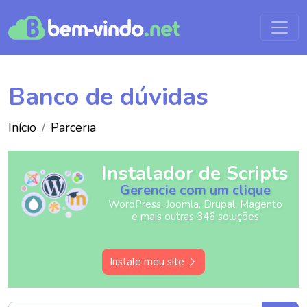
Banco de dúvidas
Início
Parceria
Instalador de Scripts
Gerencie com um clique
WordPress, Joomla, Drupal, Magento
e mais outras 346 soluções
Instale meu site