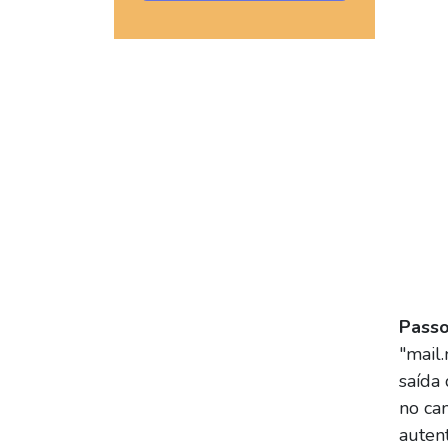
Passo
"mail
saída
no ca
auten