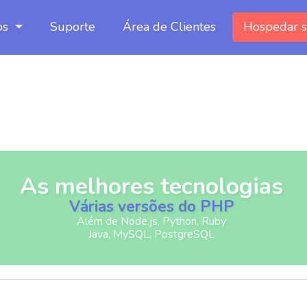
os
Suporte
Área de Clientes
Hospedar s
As melhores tecnologias
Várias versões do PHP
Além de Node.js, Python, Ruby
Java, MySQL, PostgreSQL