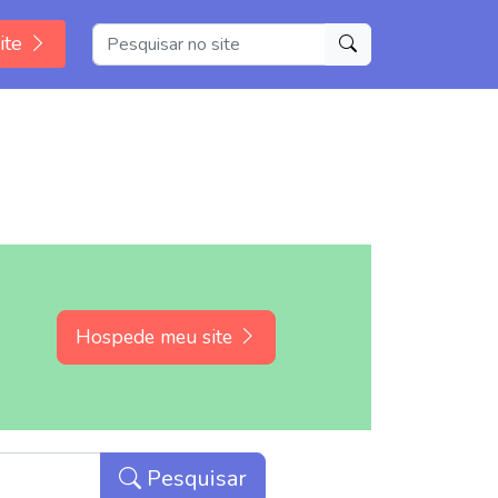
ite
Hospede meu site
Pesquisar