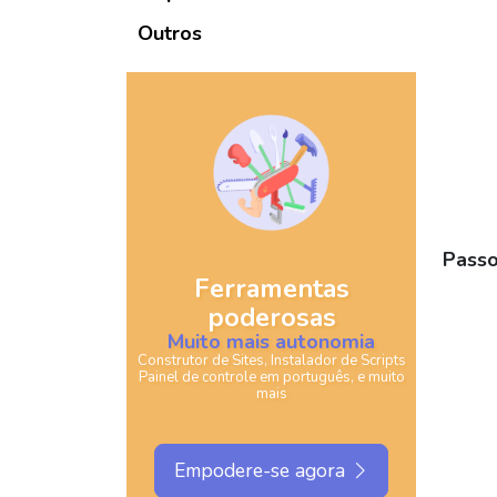
Outros
Passo
Ferramentas
poderosas
Muito mais autonomia
Construtor de Sites, Instalador de Scripts
Painel de controle em português, e muito
mais
Empodere-se agora