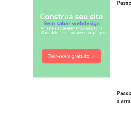
Passo
Construa seu site
Sem saber webdesign
Arraste e solte elementos na página
200 modelos prontos, diversos plugins
Test-drive
gratuito
Passo
a err