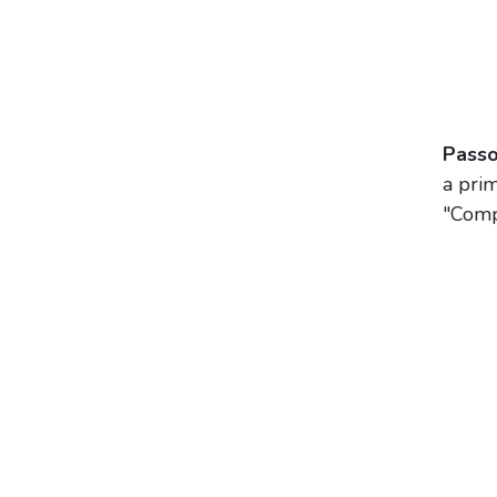
Passo
a pri
"Comp