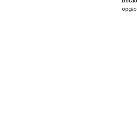
botão
opção