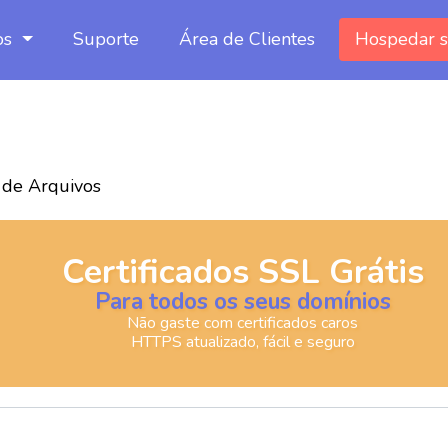
os
Suporte
Área de Clientes
Hospedar s
 de Arquivos
Certificados SSL Grátis
Para todos os seus domínios
Não gaste com certificados caros
HTTPS atualizado, fácil e seguro