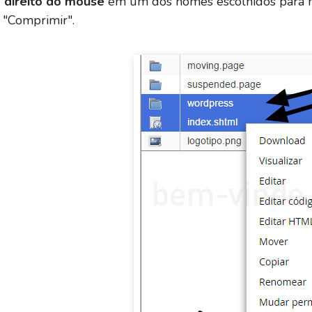
 direito do mouse
em um dos nomes escolhidos para m
 "Comprimir".