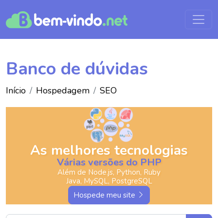
Banco de dúvidas
Início
Hospedagem
SEO
As melhores tecnologias
Várias versões do PHP
Além de Node.js, Python, Ruby
Java, MySQL, PostgreSQL
Hospede meu site