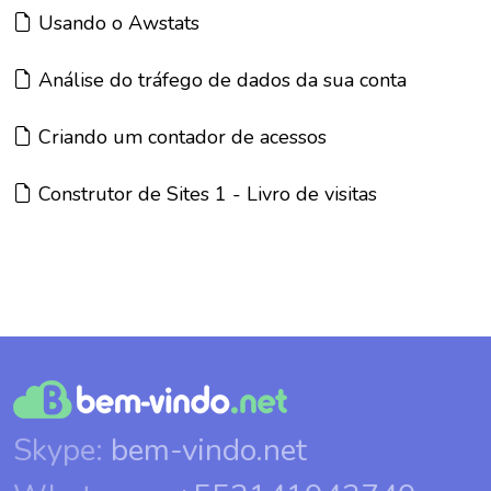
Artigo:
Usando o Awstats
Artigo:
Análise do tráfego de dados da sua conta
Artigo:
Criando um contador de acessos
Artigo:
Construtor de Sites 1 - Livro de visitas
Skype:
bem-vindo.net