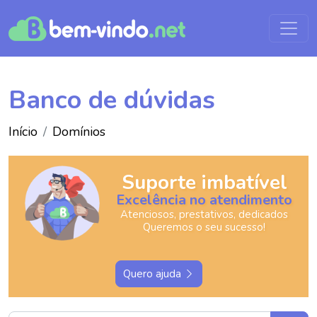
Banco de dúvidas
Início
Domínios
Suporte imbatível
Excelência no atendimento
Atenciosos, prestativos, dedicados
Queremos o seu sucesso!
Quero ajuda